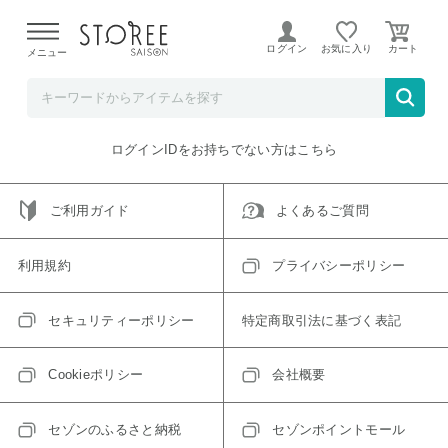
【熊本県での地震による影響について】
令和8年熊本地震に
よる配送遅延が発生しております。
ログイン
お気に入り
メニュー
ご指定のアイテムは取り扱い終了、またはただいま取り扱い
できないアイテムです。
トップへ戻る
ログインIDをお持ちでない方はこちら
ご利用ガイド
よくあるご質問
利用規約
プライバシーポリシー
セキュリティーポリシー
特定商取引法に基づく表記
Cookieポリシー
会社概要
セゾンのふるさと納税
セゾンポイントモール