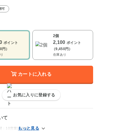
用可
2個
00
2,100
ポイント
ポイント
00円）
（9,450円）
り
在庫あり
カートに入れる
お気に入りに登録する
いて
間：10営業日前後