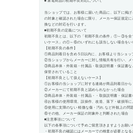
■ 家電商品の初期不良対応について
当ショップでは、お客様に届いた商品に、以下に掲げ
の対象と確認された場合に限り、メーカー保証規定に
換などの対応を行います。
■初期不良の定義について
初期不良とは、以下の「初期不良の条件」①～③を全
いケース」の①～⑥のいずれにも該当しない場合をい
【初期不良の条件】
①商品到着日を含め 5日以内に、お客様より当ショッ
②当ショップからメーカーに対し情報共有を行い、メ
③商品本体・外装箱・付属品・取扱説明書・保証書な
保管されていること
【初期不良として扱えないケース】
①お客様の当ショップに対する連絡が商品到着日から 
②メーカーにて初期不良と認められなかった場合
③商品本体・外装箱・付属品・・取扱説明書・保証書
④お客様の使用環境、誤操作、改造、落下・破損等に
⑤使用に支障のない 軽微な傷・汚れ など外観上の問
⑥その他、メーカー保証の対象外と判断された場合
■注意事項について
以下の各事項について予めご留意頂きますようお願い
・初期不良の確認にはメーカーでの検査が必要となる