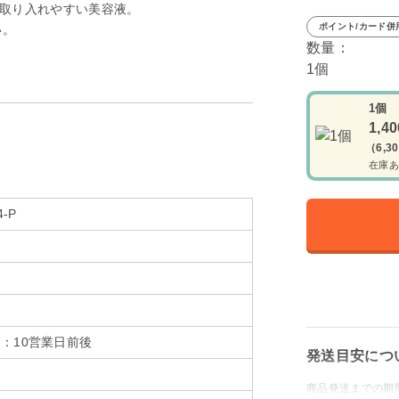
取り入れやすい美容液。
ポイント/カード併
い。
数量：
1個
1個
1,4
（6,3
在庫あ
4-P
：10営業日前後
発送目安につ
商品発送までの期