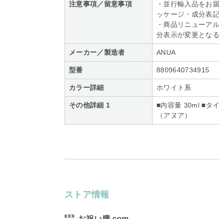
注意事項／留意事項
・並行輸入品をお
ッケージ・成分表
・商品リニューア
分表示が変更とな
メーカー／製造者
ANUA
型番
8809640734915
カラー詳細
ホワイト系
その他詳細 1
■内容量 30ml ■
（アヌア）
ストア情報
お祝い膳.com