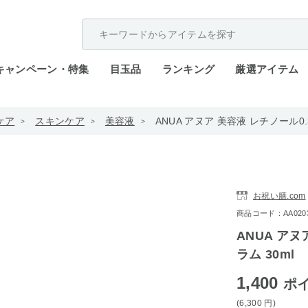
配送遅延が発生しております。
キャンペーン・特集
目玉品
ランキング
厳選アイテム
ケア
スキンケア
美容液
ANUA アヌア 美容液 レチノール0
お祝い膳.com
商品コード：AA0203-
ANUA ア
ラム 30ml
1,400
ポ
(6,300
円
)