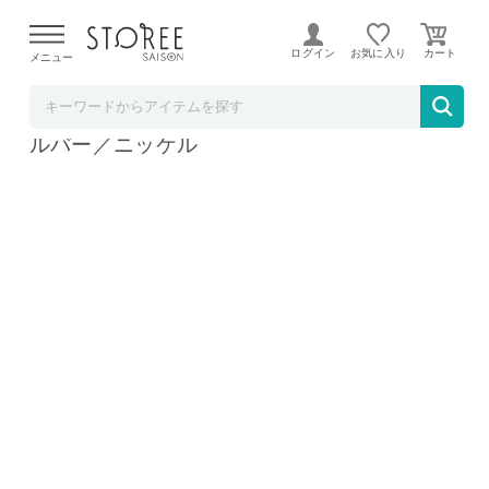
【熊本県での地震による影響について】
令和8年熊本地震に
よる配送遅延が発生しております。
ログイン
お気に入り
メニュー
お祝い膳.com
スティック掃除機 Dyson V8 SV25 FF NI2 シ
ルバー／ニッケル