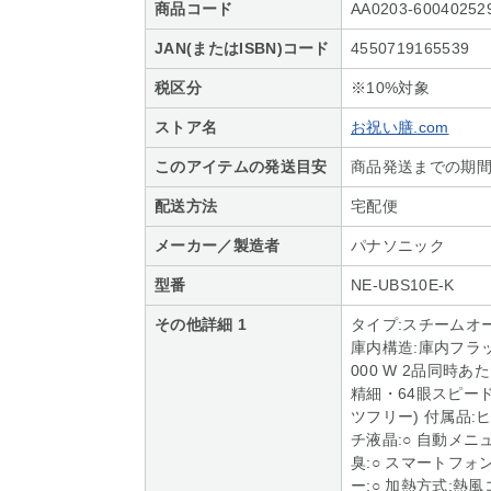
商品コード
AA0203-60040252
JAN(またはISBN)コード
4550719165539
税区分
※10%対象
ストア名
お祝い膳.com
このアイテムの発送目安
商品発送までの期間
配送方法
宅配便
メーカー／製造者
パナソニック
型番
NE-UBS10E-K
その他詳細 1
タイプ:スチームオーブ
庫内構造:庫内フラッ
000 W 2品同時あ
精細・64眼スピードセ
ツフリー) 付属品:ヒ
チ液晶:○ 自動メニュ
臭:○ スマートフォ
ー:○ 加熱方式:熱