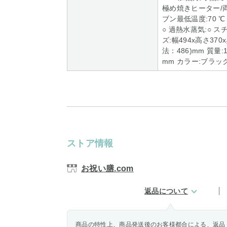
極め焼きヒーター/両
ブン最低温度:70 ℃
○ 過熱水蒸気:○ 
ズ:幅494x高さ3
法：486)mm 質量:1
mm カラー:ブラッ
ストア情報
お祝い膳.com
返品について
商品の特性上、商品発送後のお客様都合による、返品