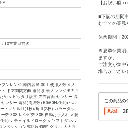
9-P
【お祝い膳.c
■下記の期間
む全ての業務
休業期間：202
：10営業日前後
※夏季休業明
ますが、
ご注文が集中
場合がござい
ンレンジ 庫内容量:30 L 使用人数:4 人
ト ドア開閉方向:縦開き 最大レンジ出力:1
たため:○ ピッタリ設置:左右背面 センサー:高
この商品の
ンサー 電源(周波数):50/60Hz対応(ヘル
ートグリル皿(1枚)/角皿(2枚) カラータッ
3
最安値
ー数:308 レシピ数:305 自動お手入れ:○ 脱
ン対応:○ チャイルドロック:○ ソフトダンパ
風コンベクション式(2段調理) グリル:大火力