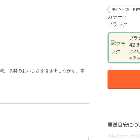
ポイント/カード併
カラー：
ブラック
ブラ
42,
（193
在庫あ
載。食材のおいしさを引き出しながら、本
発送目安につ
商品発送までの期