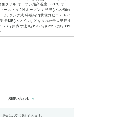
面グリル オーブン最高温度:300 ℃ オー
 トースト:○ 2段オーブン:○ 発酵(パン機能):
スチーム:タンク式 待機時消費電力ゼロ:○ サイ
70x奥行435(ハンドルなどを入れた最大奥行寸
9.7 kg 庫内寸法:幅394x高さ235x奥行309
ク
お問い合わせ
・返金はお受け致しかねます。