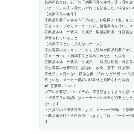
初期不良とは、以下の「初期不良の条件」①～③を全
いケース」の①～⑥のいずれにも該当しない場合をい
【初期不良の条件】
①商品到着日を含め 5日以内に、お客様より当ショッ
②当ショップからメーカーに対し情報共有を行い、メ
③商品本体・外装箱・付属品・取扱説明書・保証書な
保管されていること
【初期不良として扱えないケース】
①お客様の当ショップに対する連絡が商品到着日から 
②メーカーにて初期不良と認められなかった場合
③商品本体・外装箱・付属品・・取扱説明書・保証書
④お客様の使用環境、誤操作、改造、落下・破損等に
⑤使用に支障のない 軽微な傷・汚れ など外観上の問
⑥その他、メーカー保証の対象外と判断された場合
■注意事項について
以下の各事項について予めご留意頂きますようお願い
・初期不良の確認にはメーカーでの検査が必要となる
ざいます。
・交換品の在庫状況等により、メーカー判断にて修理
・商品返送時の送料負担につきましては、メーカー判
す。