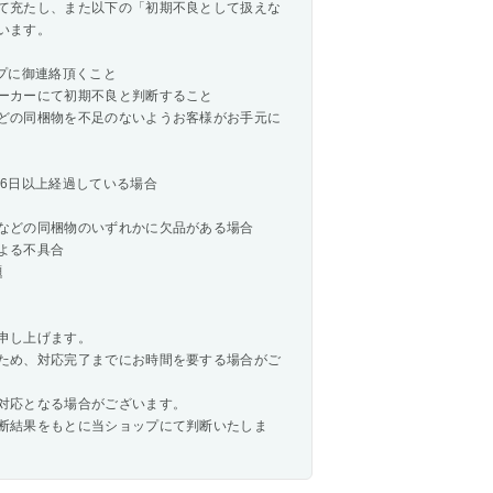
て充たし、また以下の「初期不良として扱えな
います。
プに御連絡頂くこと
ーカーにて初期不良と判断すること
どの同梱物を不足のないようお客様がお手元に
6日以上経過している場合
などの同梱物のいずれかに欠品がある場合
よる不具合
題
申し上げます。
ため、対応完了までにお時間を要する場合がご
対応となる場合がございます。
断結果をもとに当ショップにて判断いたしま