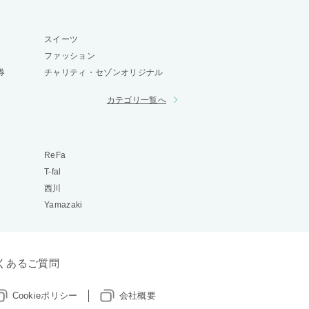
スイーツ
ファッション
券
チャリティ・セゾンオリジナル
カテゴリ一覧へ
ReFa
T-fal
西川
Yamazaki
くあるご質問
Cookieポリシー
会社概要