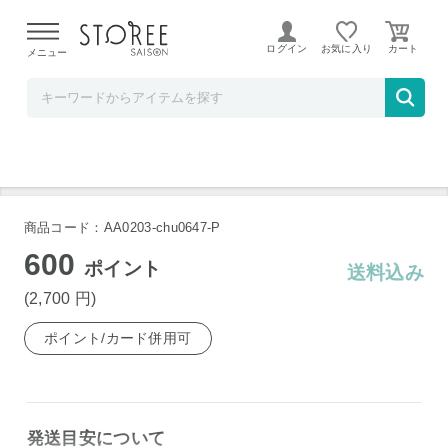
【熊本県での地震による影響について】
令和8年熊本地震に
よる配送遅延が発生しております。
ログイン
お気に入り
メニュー
お祝い膳.com
有明海苔（全形7枚×4袋）
商品コード：AA0203-chu0647-P
600
ポイント
送料込み
(2,700
円
)
ポイント/カード併用可
発送目安について