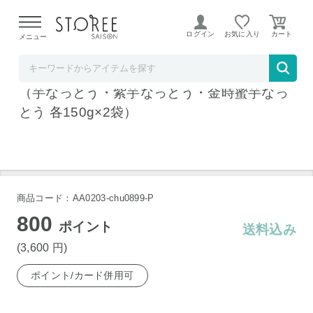
【熊本県での地震による影響について】
令和8年熊本地震に
よる配送遅延が発生しております。
ログイン
お気に入り
メニュー
お祝い膳.com
茨城県産 薩摩芋 お芋の甘なっとう詰合せ
（芋なっとう・紫芋なっとう・金時蜜芋なっ
とう 各150g×2袋）
商品コード：AA0203-chu0899-P
800
ポイント
送料込み
(3,600
円
)
ポイント/カード併用可