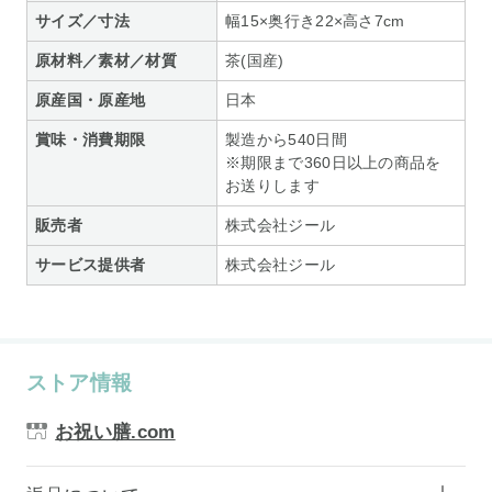
サイズ／寸法
幅15×奥行き22×高さ7cm
原材料／素材／材質
茶(国産)
原産国・原産地
日本
賞味・消費期限
製造から540日間
※期限まで360日以上の商品を
お送りします
販売者
株式会社ジール
サービス提供者
株式会社ジール
ストア情報
お祝い膳.com