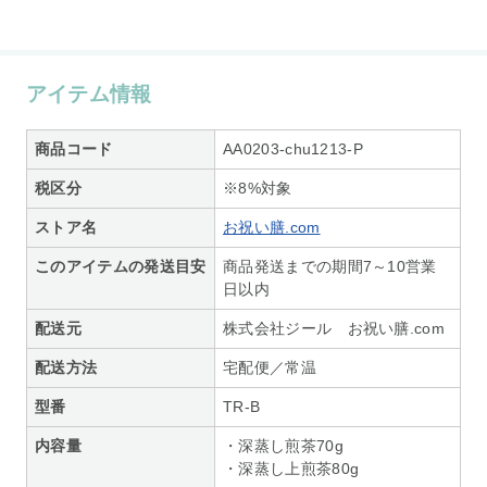
アイテム情報
商品コード
AA0203-chu1213-P
税区分
※8%対象
ストア名
お祝い膳.com
このアイテムの発送目安
商品発送までの期間7～10営業
日以内
配送元
株式会社ジール お祝い膳.com
配送方法
宅配便／常温
型番
TR-B
内容量
・深蒸し煎茶70g
・深蒸し上煎茶80g