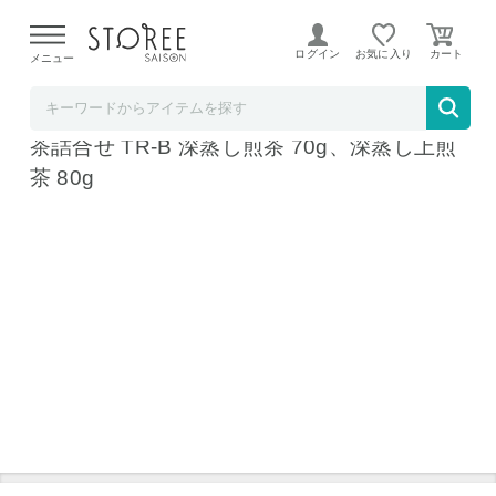
【熊本県での地震による影響について】
令和8年熊本地震に
よる配送遅延が発生しております。
ログイン
お気に入り
メニュー
お祝い膳.com
契約茶園謹製 老舗のこだわり 深蒸緑茶 匠の
茶詰合せ TR-B 深蒸し煎茶 70g、深蒸し上煎
茶 80g