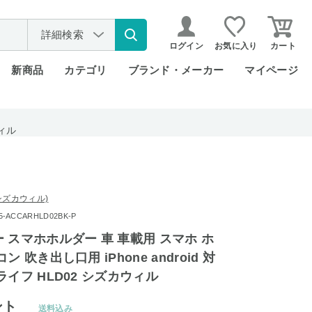
詳細検索
ログイン
お気に入り
カート
新商品
カテゴリ
ブランド・メーカー
マイページ
ウィル
l (シズカウィル)
ACCARHLD02BK-P
 スマホホルダー 車 車載用 スマホ ホ
 吹き出し口用 iPhone android 対
ライフ HLD02 シズカウィル
ント
送料込み