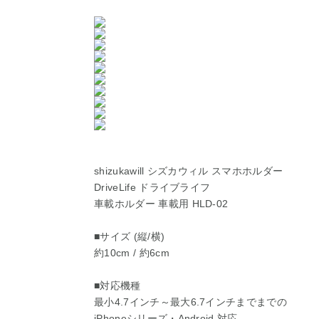
shizukawill シズカウィル スマホホルダー
DriveLife ドライブライフ
車載ホルダー 車載用 HLD-02
■サイズ (縦/横)
約10cm / 約6cm
■対応機種
最小4.7インチ～最大6.7インチまでまでの
iPhoneシリーズ・Android 対応