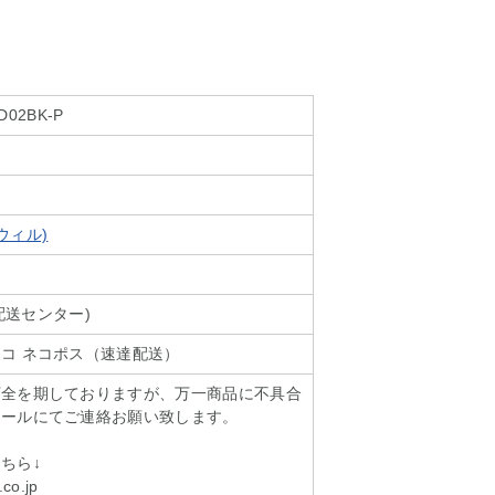
D02BK-P
ズカウィル)
ll配送センター)
コ ネコポス（速達配送）
万全を期しておりますが、万一商品に不具合
メールにてご連絡お願い致します。
ちら↓
.co.jp