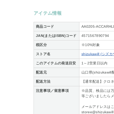
アイテム情報
商品コード
AA0205-ACCARHL
JAN(またはISBN)コード
4571567890794
税区分
※10%対象
ストア名
shizukawill (シ
このアイテムの発送目安
1～2営業日以内
配送元
山口県(shizukawi
配送方法
【通常配送】クロネ
注意事項／留意事項
※品質、検品には
等ございましたら
メールアドレスはこ
storee@shizukawill