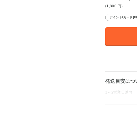
(1,800
円
)
ポイント/カード併
発送目安につ
1～2営業日以内