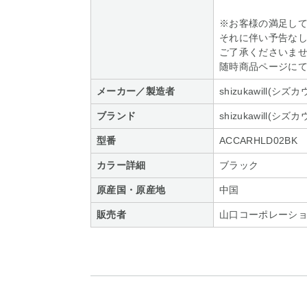
※お客様の満足し
それに伴い予告な
ご了承くださいま
随時商品ページに
メーカー／製造者
shizukawill(シズ
ブランド
shizukawill(シズ
型番
ACCARHLD02BK
カラー詳細
ブラック
原産国・原産地
中国
販売者
山口コーポレーシ