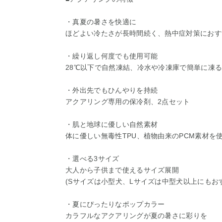
・真夏の暑さを快適に
ほどよい冷たさが長時間続く、熱中症対策におす
・繰り返し何度でも使用可能
28℃以下で自然凍結、冷水や冷凍庫で簡単に凍
・外出先でもひんやりを持続
アクアリング専用の保冷剤、2点セット
・肌と地球に優しい自然素材
体に優しい無毒性TPU、植物由来のPCM素材を
・選べる3サイズ
大人から子供まで使えるサイズ展開
(Sサイズは小型犬、Lサイズは中型犬以上にもお
・夏にぴったりなポップカラー
カラフルなアクアリングが夏の暑さに彩りを