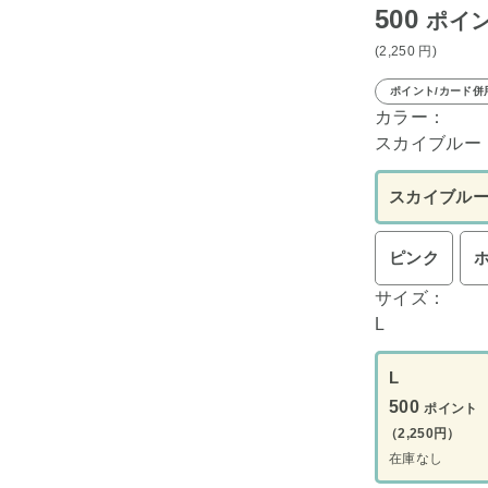
500
ポイ
(2,250
円
)
ポイント/カード併
カラー：
スカイブルー
スカイブル
ピンク
サイズ：
L
L
500
ポイント
（2,250円）
在庫なし