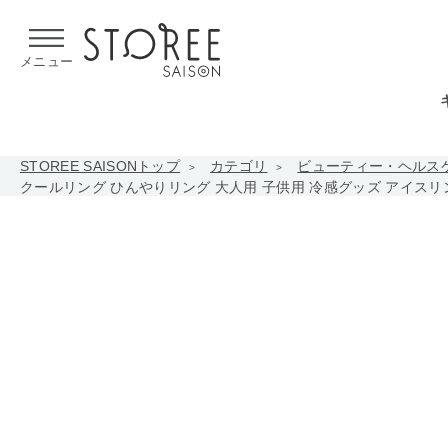
【熊本県での地震による影響について】
令和8年熊本地震による
メニュー
STOREE SAISONトップ
カテゴリ
ビューティー・ヘルス
クールリング ひんやりリング 大人用 子供用 冷感グッズ アイスリン