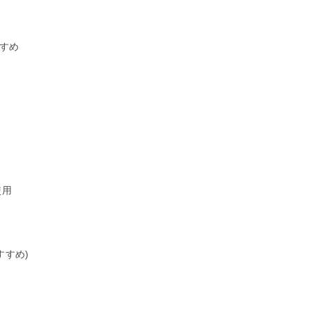
すめ
る
使用
すすめ)