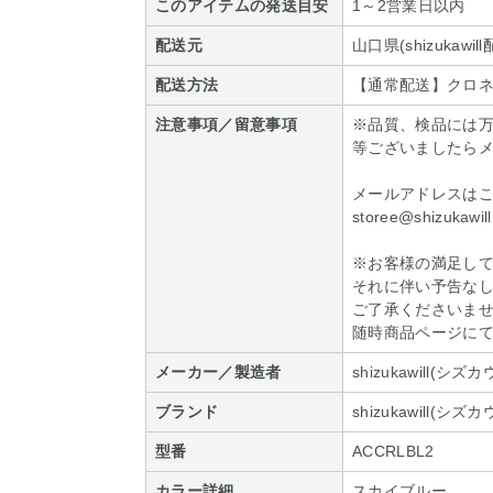
このアイテムの発送目安
1～2営業日以内
配送元
山口県(shizukawi
配送方法
【通常配送】クロネ
注意事項／留意事項
※品質、検品には
等ございましたら
メールアドレスはこ
storee@shizukawill
※お客様の満足し
それに伴い予告な
ご了承くださいま
随時商品ページに
メーカー／製造者
shizukawill(シズ
ブランド
shizukawill(シズ
型番
ACCRLBL2
カラー詳細
スカイブルー