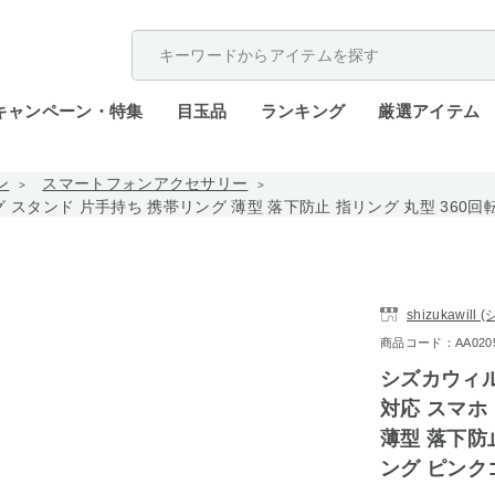
配送遅延が発生しております。
キャンペーン・特集
目玉品
ランキング
厳選アイテム
ン
スマートフォンアクセサリー
リング スタンド 片手持ち 携帯リング 薄型 落下防止 指リング 丸型 36
shizukawil
商品コード：AA0205-
シズカウィル 
対応 スマホ
薄型 落下防
ング ピンク