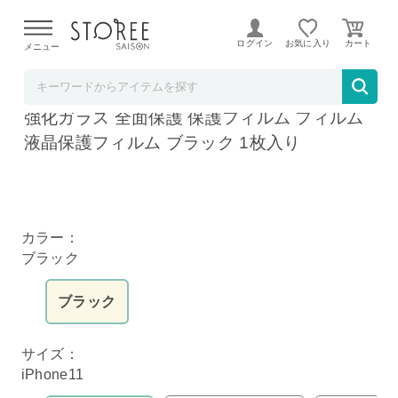
【熊本県での地震による影響について】
令和8年熊本地震に
よる配送遅延が発生しております。
ログイン
お気に入り
メニュー
shizukawill (シズカウィル)
シズカウィル iPhone 11 用 ガラスフィルム
強化ガラス 全面保護 保護フィルム フィルム
液晶保護フィルム ブラック 1枚入り
カラー：
ブラック
ブラック
サイズ：
iPhone11