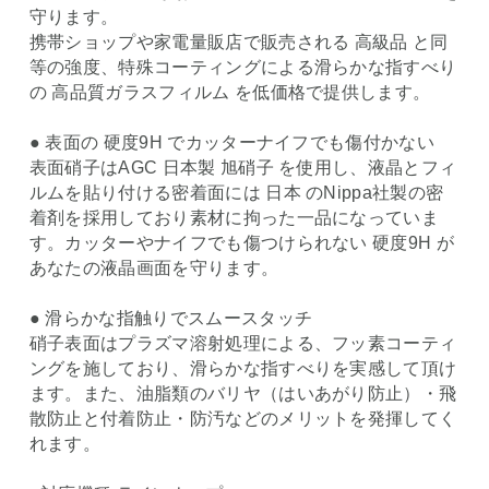
守ります。
携帯ショップや家電量販店で販売される 高級品 と同
等の強度、特殊コーティングによる滑らかな指すべり
の 高品質ガラスフィルム を低価格で提供します。
● 表面の 硬度9H でカッターナイフでも傷付かない
表面硝子はAGC 日本製 旭硝子 を使用し、液晶とフィ
ルムを貼り付ける密着面には 日本 のNippa社製の密
着剤を採用しており素材に拘った一品になっていま
す。カッターやナイフでも傷つけられない 硬度9H が
あなたの液晶画面を守ります。
● 滑らかな指触りでスムースタッチ
硝子表面はプラズマ溶射処理による、フッ素コーティ
ングを施しており、滑らかな指すべりを実感して頂け
ます。また、油脂類のバリヤ（はいあがり防止）・飛
散防止と付着防止・防汚などのメリットを発揮してく
れます。