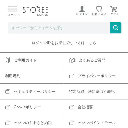
【熊本県での地震による影響について】
令和8年熊本地震に
よる配送遅延が発生しております。
ログイン
お気に入り
メニュー
ご指定のアイテムは取り扱い終了、またはただいま取り扱い
できないアイテムです。
トップへ戻る
ログインIDをお持ちでない方はこちら
ご利用ガイド
よくあるご質問
利用規約
プライバシーポリシー
セキュリティーポリシー
特定商取引法に基づく表記
Cookieポリシー
会社概要
セゾンのふるさと納税
セゾンポイントモール