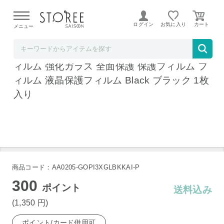
【熊本県での地震による影響について】
令和8年熊本地震に
よる配送遅延が発生しております。
ログイン
お気に入り
メニュー
shizukawill (シズカウィル)
シズカウィル Google Pixel3 XL 用 ガラスフ
ィルム 強化ガラス 全面保護 保護フィルム フ
ィルム 液晶保護フィルム Black ブラック 1枚
入り
商品コード：AA0205-GOPI3XGLBKKAI-P
300
ポイント
送料込み
(1,350
円
)
ポイント/カード併用可