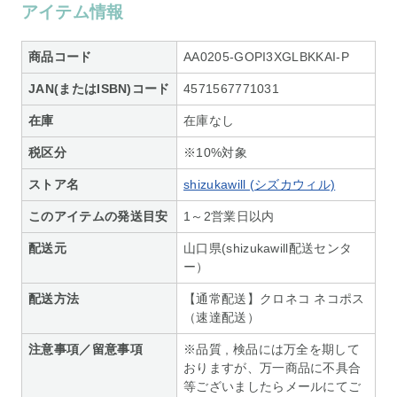
アイテム情報
商品コード
AA0205-GOPI3XGLBKKAI-P
JAN(またはISBN)コード
4571567771031
在庫
在庫なし
税区分
※10%対象
ストア名
shizukawill (シズカウィル)
このアイテムの発送目安
1～2営業日以内
配送元
山口県(shizukawill配送センタ
ー）
配送方法
【通常配送】クロネコ ネコポス
（速達配送）
注意事項／留意事項
※品質 , 検品には万全を期して
おりますが、万一商品に不具合
等ございましたらメールにてご