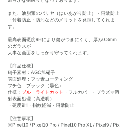
滑らかな指触りとなっております。
また、油脂類のバリヤ（はいあがり防止）・飛散防止
・付着防止・防汚などのメリットを発揮してくれま
す。
最高表面硬度9Hにより傷がつきにくく、厚み0.3mm
のガラスが
大事な画面をしっかり守ってくれます。
【商品仕様】
硝子素材：AGC旭硝子
表面処理：フッ素コーティング
フチ色：ブラック（黒色）
仕様：
ブルーライトカット
・フルカバー・プラズマ溶
射表面処理（高透明）
・硬度9H・指紋軽減・飛散防止
【注意事項】
※Pixel10 / Pixel10 Pro / Pixel10 Pro XL / Pixel9 / Pix