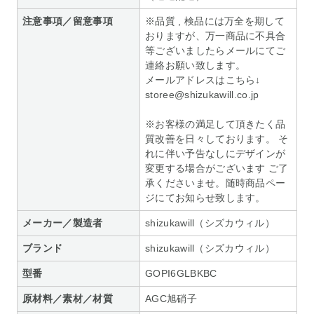
注意事項／留意事項
※品質 , 検品には万全を期して
おりますが、万一商品に不具合
等ございましたらメールにてご
連絡お願い致します。
メールアドレスはこちら↓
storee@shizukawill.co.jp
※お客様の満足して頂きたく品
質改善を日々しております。 そ
れに伴い予告なしにデザインが
変更する場合がございます ご了
承くださいませ。随時商品ペー
ジにてお知らせ致します。
メーカー／製造者
shizukawill（シズカウィル）
ブランド
shizukawill（シズカウィル）
型番
GOPI6GLBKBC
原材料／素材／材質
AGC旭硝子