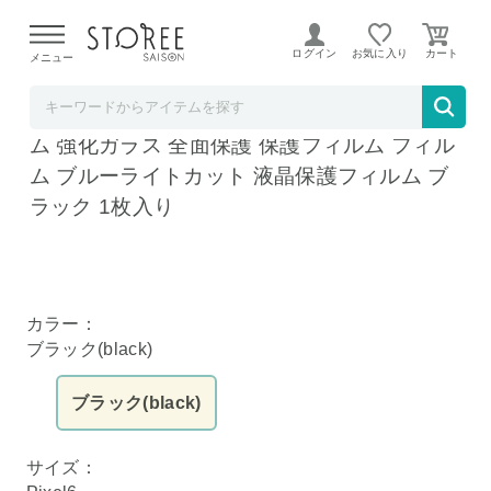
【熊本県での地震による影響について】
令和8年熊本地震に
よる配送遅延が発生しております。
ログイン
お気に入り
メニュー
shizukawill (シズカウィル)
シズカウィル Google Pixel6 用 ガラスフィル
ム 強化ガラス 全面保護 保護フィルム フィル
ム ブルーライトカット 液晶保護フィルム ブ
ラック 1枚入り
カラー：
ブラック(black)
ブラック(black)
サイズ：