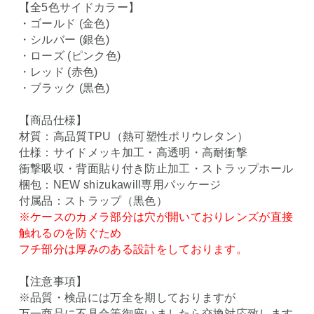
【全5色サイドカラー】
・ゴールド (金色)
・シルバー (銀色)
・ローズ (ピンク色)
・レッド (赤色)
・ブラック (黒色)
【商品仕様】
材質：高品質TPU（熱可塑性ポリウレタン）
仕様：サイドメッキ加工・高透明・高耐衝撃
衝撃吸収・背面貼り付き防止加工・ストラップホール
梱包：NEW shizukawill専用パッケージ
付属品：ストラップ（黒色）
※ケースのカメラ部分は穴が開いておりレンズが直接
触れるのを防ぐため
フチ部分は厚みのある設計をしております。
【注意事項】
※品質・検品には万全を期しておりますが
万一商品に不具合等御座いましたら交換対応致します