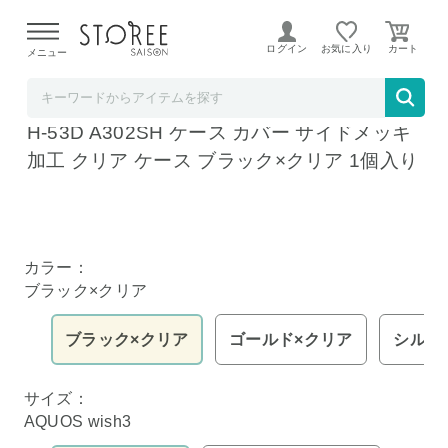
【熊本県での地震による影響について】
令和8年熊本地震に
よる配送遅延が発生しております。
ログイン
お気に入り
メニュー
shizukawill (シズカウィル)
シズカウィル AQUOS wish3 クリアケース S
H-53D A302SH ケース カバー サイドメッキ
加工 クリア ケース ブラック×クリア 1個入り
カラー：
ブラック×クリア
ブラック×クリア
ゴールド×クリア
シルバ
サイズ：
AQUOS wish3