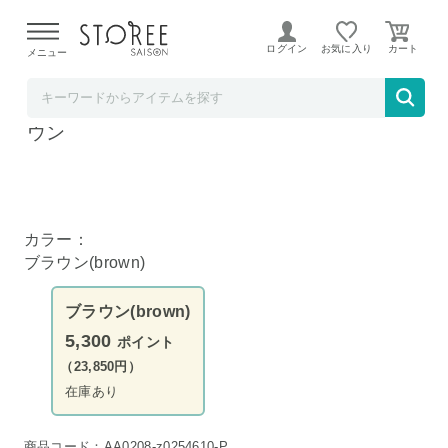
【熊本県での地震による影響について】
令和8年熊本地震に
よる配送遅延が発生しております。
ログイン
お気に入り
メニュー
Liveit
天然木 キッチンカウンターワゴン 4枚扉 ブラ
ウン
画像はホワイトです
カラー：
ブラウン(brown)
ブラウン(brown)
5,300
ポイント
（23,850円）
在庫あり
商品コード：AA0208-z0254610-P