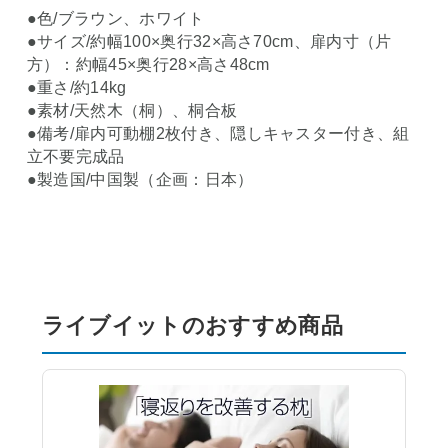
●色/ブラウン、ホワイト
●サイズ/約幅100×奥行32×高さ70cm、扉内寸（片
方）：約幅45×奥行28×高さ48cm
●重さ/約14kg
●素材/天然木（桐）、桐合板
●備考/扉内可動棚2枚付き、隠しキャスター付き、組
立不要完成品
●製造国/中国製（企画：日本）
ライブイットのおすすめ商品