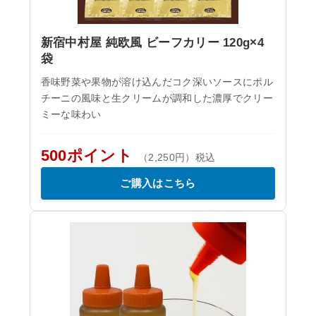
新宿中村屋 純欧風 ビーフカリー 120g×4
袋
香味野菜や果物が溶け込んだコク深いソースにポル
チーニの風味と生クリームが調和した濃厚でクリー
ミーな味わい
500ポイント
（2,250円）税込
ご購入はこちら