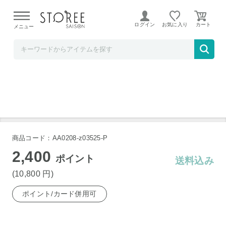
【熊本県での地震による影響について】
令和8年熊本地震に
よる配送遅延が発生しております。
ログイン
お気に入り
メニュー
Liveit
匠木工 天然木収納式折れ脚テーブル 90cm幅
商品コード：AA0208-z03525-P
2,400
ポイント
送料込み
(10,800
円
)
ポイント/カード併用可