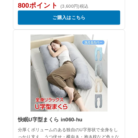
800ポイント
(3,600円)税込
ご購入はこちら
快眠U字型まくら in060-hu
分厚くボリュームのある独自のU字形状で全身をし
っかり支え、うつ伏せ・横向き・抱き枕など色々な