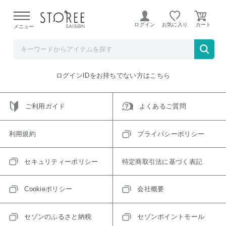
【熊本県での地震による影響について】
令和8年熊本地震に
よる配送遅延が発生しております。
ログイン
お気に入り
メニュー
ご指定のアイテムは取り扱い終了、またはただいま取り扱い
できないアイテムです。
トップへ戻る
ログインIDをお持ちでない方はこちら
ご利用ガイド
よくあるご質問
利用規約
プライバシーポリシー
セキュリティーポリシー
特定商取引法に基づく表記
Cookieポリシー
会社概要
セゾンのふるさと納税
セゾンポイントモール