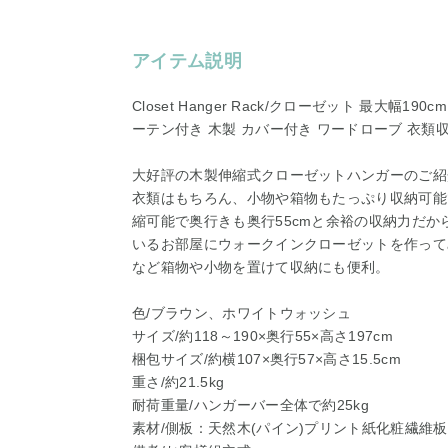
アイテム説明
Closet Hanger Rack/クローゼット 最大幅1
ーテン付き 木製 カバー付き ワードローブ 衣類
大好評の木製伸縮式クローゼットハンガーのご紹
衣類はもちろん、小物や箱物もたっぷり収納可能です
縮可能で奥行きも奥行55cmと余裕の収納力だか
いるお部屋にウォークインクローゼットを作って
など箱物や小物を置けて収納にも便利。
色/ブラウン、ホワイトウォッシュ
サイズ/約118～190×奥行55×高さ197cm
梱包サイズ/約横107×奥行57×高さ15.5cm
重さ/約21.5kg
耐荷重量/ハンガーバー全体で約25kg
素材/側板：天然木(パイン)プリント紙化粧繊維