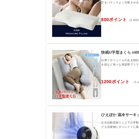
圧をバランスよく分散させる
800ポイント
(3,60
快眠U字型まくら in06
分厚くボリュームのある独自
き枕など色々な寝姿勢でリラ
1200ポイント
（5,
ひえぽか 温冷サーキ
左右自動首振りと上下の手動
でも洗濯物にダイレクトに風