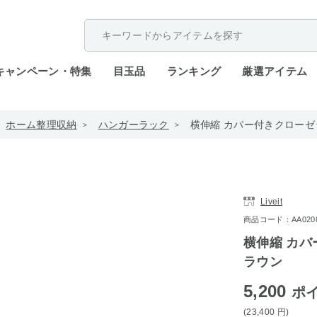
配送遅延が発生しております。
キャンペーン・特集
目玉品
ランキング
厳選アイテム
ホーム整理収納
ハンガーラック
横伸縮 カバー付きクローゼ
Liveit
商品コード：AA0208-
横伸縮 カバ
ラウン
5,200
ポ
(23,400
円
)