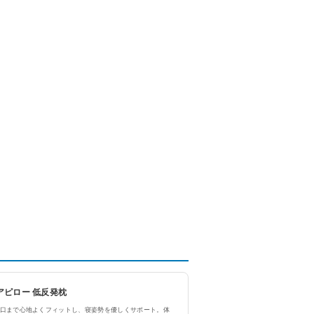
ュアピロー 低反発枕
口まで心地よくフィットし、寝姿勢を優しくサポート。体