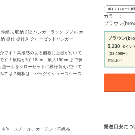
ポイント/カード併
カラー：
ブラウン(brow
90cm 伸縮式 収納 2段 ハンガーラック ダブル カ
ブラウン(bro
収納 棚付 棚付き クローゼットハンガー
5,200
ポイン
介です！高級感のある側板に上棚が付いて
（23,400円）
！横幅が約118cm～最大190cmまで伸
在庫あり
ら壁一面をクローゼットに模様替え♪空いて
みては？棚板は、バッグやシューズケース
発送目安につ
板 本体：スチール、カーテン：不織布