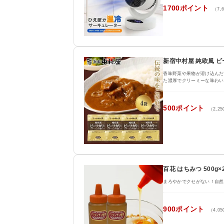
1700ポイント
（7,
新宿中村屋 純欧風 ビー
香味野菜や果物が溶け込んだ
た濃厚でクリーミーな味わい
500ポイント
（2,2
百花 はちみつ 500
まろやかでクセがない！自然
900ポイント
（4,0