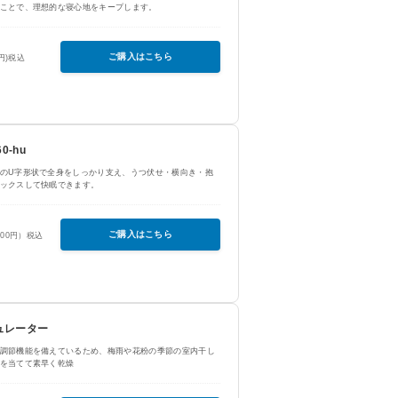
ことで、理想的な寝心地をキープします。
ご購入はこちら
0円)税込
0-hu
のU字形状で全身をしっかり支え、うつ伏せ・横向き・抱
ックスして快眠できます。
ご購入はこちら
400円）税込
ュレーター
調節機能を備えているため、梅雨や花粉の季節の室内干し
を当てて素早く乾燥