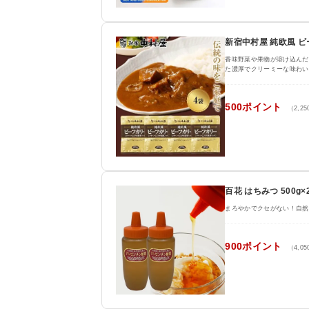
新宿中村屋 純欧風 ビー
香味野菜や果物が溶け込んだ
た濃厚でクリーミーな味わい
500ポイント
（2,2
百花 はちみつ 500
まろやかでクセがない！自然
900ポイント
（4,0