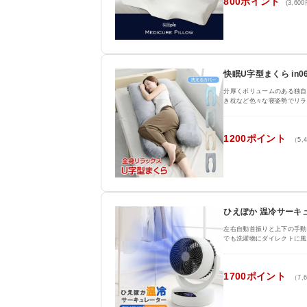
800ポイント
(3,60
快眠U字型まくら in06
分厚くボリュームのある独自
き枕など色々な寝姿勢でリラ
1200ポイント
（5,
ひえぽか 温冷サーキ
左右自動首振りと上下の手動
でも洗濯物にダイレクトに風
1700ポイント
（7,