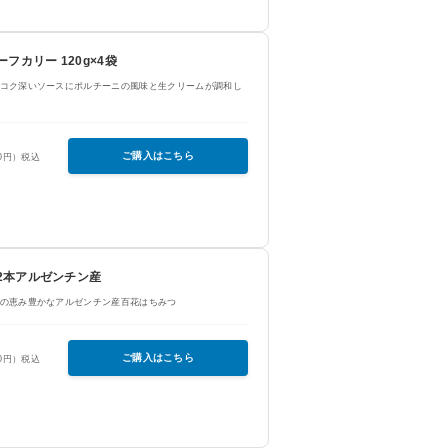
フカリー 120g×4袋
コク深いソースにポルチーニの風味と生クリームが調和し
ご購入はこちら
50円）税込
g×2本アルゼンチン産
の恵み豊かなアルゼンチン産百花はちみつ
ご購入はこちら
50円）税込