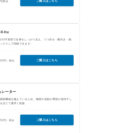
ご購入はこちら
0円)税込
0-hu
のU字形状で全身をしっかり支え、うつ伏せ・横向き・抱
ックスして快眠できます。
ご購入はこちら
400円）税込
ュレーター
調節機能を備えているため、梅雨や花粉の季節の室内干し
を当てて素早く乾燥
ご購入はこちら
650円）税込