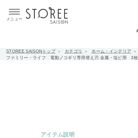
【熊本県での地震による影響について】
令和8年熊本地震による
メニュー
STOREE SAISONトップ
カテゴリ
ホーム・インテリア
ファミリー・ライフ 電動ノコギリ専用替え刃 金属・塩ビ用 3枚組(
アイテム説明