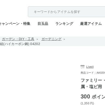
配送遅延が発生しております。
キャンペーン・特集
目玉品
ランキング
厳選アイテム
ガーデン・DIY・工具
ガーデニング
ハイカーボン鋼) 04202
Liveit
商品コード：AA0208-
ファミリー
属・塩ビ用 3
300
ポイ
(1,350
円
)