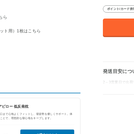
ポイント/カード併
ちら
ット用）1枚はこちら
発送目安につ
2～3営業日で出荷
ュアピロー 低反発枕
口まで心地よくフィットし、寝姿勢を優しくサポート。体
ことで、理想的な寝心地をキープします。