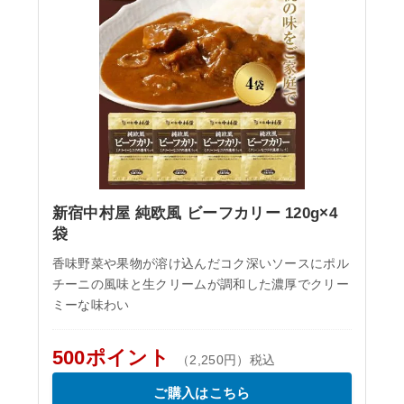
新宿中村屋 純欧風 ビーフカリー 120g×4
袋
香味野菜や果物が溶け込んだコク深いソースにポル
チーニの風味と生クリームが調和した濃厚でクリー
ミーな味わい
500ポイント
（2,250円）税込
ご購入はこちら