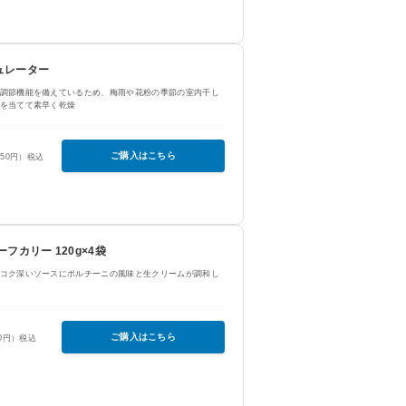
ュレーター
調節機能を備えているため、梅雨や花粉の季節の室内干し
を当てて素早く乾燥
ご購入はこちら
650円）税込
フカリー 120g×4袋
コク深いソースにポルチーニの風味と生クリームが調和し
ご購入はこちら
50円）税込