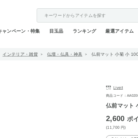
配送遅延が発生しております。
キャンペーン・特集
目玉品
ランキング
厳選アイテム
インテリア・雑貨
仏壇・仏具・神具
仏前マット 小菊 小 100
Liveit
商品コード：AA0208-
仏前マット 小
2,600
ポ
(11,700
円
)