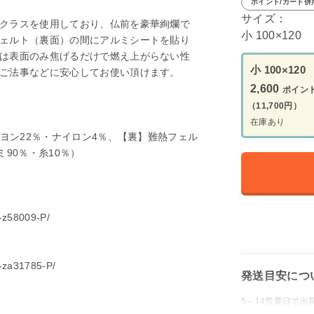
ポイント/カード併
サイズ：
クラスを使用しており、仏前を豪華絢爛で
小 100×120
ェルト（裏面）の間にアルミシートを貼り
は表面のみ焦げるだけで燃え上がらない性
小 100×120
ご法事などに安心してお使い頂けます。
2,600
ポイン
（11,700円）
在庫あり
ーヨン22％・ナイロン4％、【裏】難熱フェル
90％・糸10％）
8-z58009-P/
8-za31785-P/
発送目安につ
5～14営業日で出