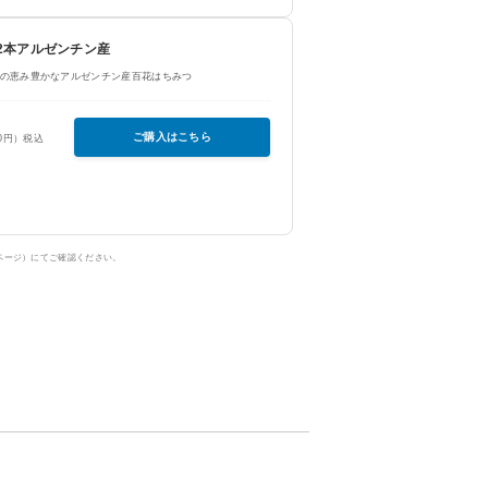
g×2本アルゼンチン産
の恵み豊かなアルゼンチン産百花はちみつ
ご購入はこちら
50円）税込
ページ）にてご確認ください。