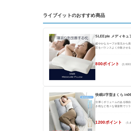
ライブイットのおすすめ商品
SLEEple メディキ
緩やかなカーブが首元から肩
圧をバランスよく分散させる
800ポイント
(3,60
快眠U字型まくら in06
分厚くボリュームのある独自
き枕など色々な寝姿勢でリラ
1200ポイント
（5,