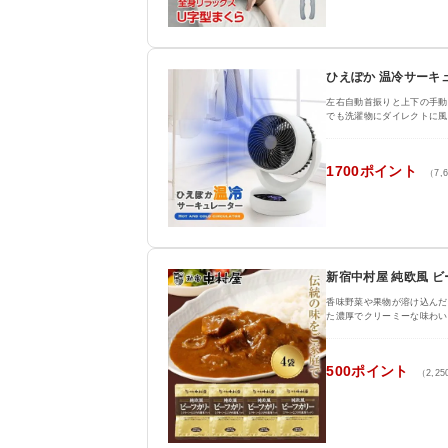
ひえぽか 温冷サーキ
左右自動首振りと上下の手動
でも洗濯物にダイレクトに風
1700ポイント
（7,
新宿中村屋 純欧風 ビー
香味野菜や果物が溶け込んだ
た濃厚でクリーミーな味わい
500ポイント
（2,2