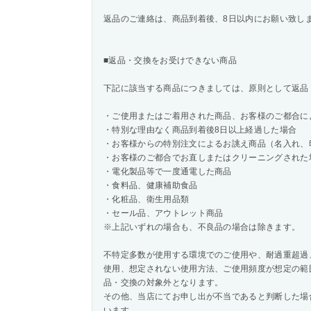
返品のご連絡は、商品到着後、8日以内にお願い致し
■返品・交換をお受けできない商品
下記に該当する商品につきましては、原則として返品
・ご使用またはご着用された商品、お客様のご都合に
・特別な理由なく商品到着後8日以上経過した場合
・お客様からの特別注文によるお誂え商品（名入れ、
・お客様のご都合でお直しまたはクリーニングされた
・電化製品等で一度通電した商品
・食料品、健康補助食品
・化粧品、衛生用品類
・セール品、アウトレット商品
※上記いずれの場合も、不良品の場合は除きます。
不特定多数が使用する環境でのご使用や、耐過重超過、
使用、想定されない使用方法、ご使用頻度が想定の範
品・交換の対象外となります。
その他、当店にてお申し出が不当であると判断した場
います。