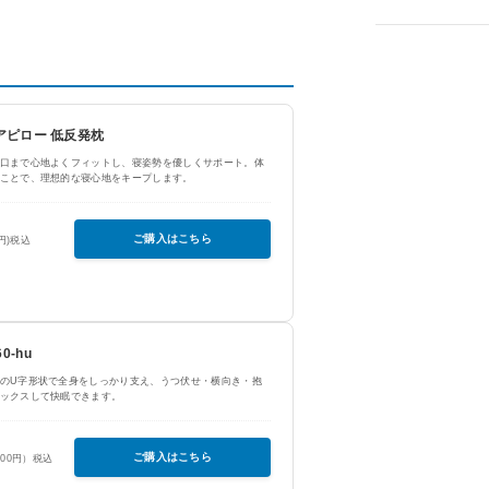
ュアピロー 低反発枕
口まで心地よくフィットし、寝姿勢を優しくサポート。体
ことで、理想的な寝心地をキープします。
ご購入はこちら
0円)税込
0-hu
のU字形状で全身をしっかり支え、うつ伏せ・横向き・抱
ックスして快眠できます。
ご購入はこちら
400円）税込