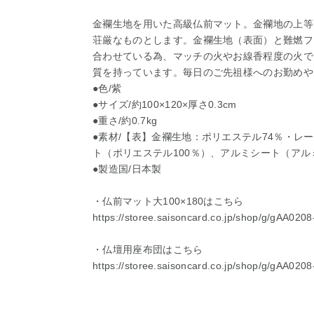
金襴生地を用いた高級仏前マット。金襴地の上等
荘厳なものとします。金襴生地（表面）と難燃フ
合わせている為、マッチの火やお線香程度の火で
質を持っています。毎日のご先祖様へのお勤めや
●色/紫
●サイズ/約100×120×厚さ0.3cm
●重さ/約0.7kg
●素材/【表】金襴生地：ポリエステル74％・レ
ト（ポリエステル100％）、アルミシート（アルミ
●製造国/日本製
・仏前マット大100×180はこちら
https://storee.saisoncard.co.jp/shop/g/gAA020
・仏壇用座布団はこちら
https://storee.saisoncard.co.jp/shop/g/gAA020