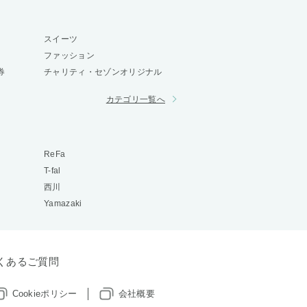
スイーツ
ファッション
券
チャリティ・セゾンオリジナル
カテゴリ一覧へ
ReFa
T-fal
西川
Yamazaki
くあるご質問
Cookieポリシー
会社概要