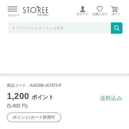
【熊本県での地震による影響について】
令和8年熊本地震に
よる配送遅延が発生しております。
ログイン
お気に入り
メニュー
Liveit
尾西 ライスクッキー 8枚入り×8箱
商品コード：AA0208-z67473-P
1,200
ポイント
送料込み
(5,400
円
)
ポイント/カード併用可