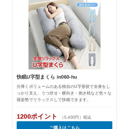
快眠U字型まくら in060-hu
分厚くボリュームのある独自のU字形状で全身をし
っかり支え、うつ伏せ・横向き・抱き枕など色々な
寝姿勢でリラックスして快眠できます。
1200ポイント
（5,400円）税込
ご購入はこちら