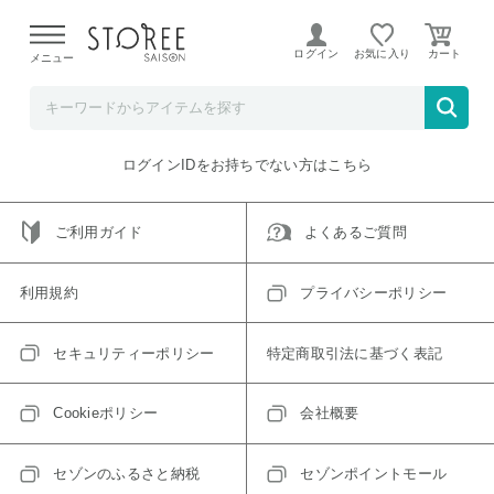
【熊本県での地震による影響について】
令和8年熊本地震に
よる配送遅延が発生しております。
ログイン
お気に入り
メニュー
ご指定のアイテムは取り扱い終了、またはただいま取り扱い
できないアイテムです。
トップへ戻る
ログインIDをお持ちでない方はこちら
ご利用ガイド
よくあるご質問
利用規約
プライバシーポリシー
セキュリティーポリシー
特定商取引法に基づく表記
Cookieポリシー
会社概要
セゾンのふるさと納税
セゾンポイントモール