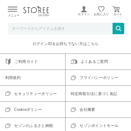
【熊本県での地震による影響について】
令和8年熊本地震に
よる配送遅延が発生しております。
ログイン
お気に入り
メニュー
ご指定のアイテムは取り扱い終了、またはただいま取り扱い
できないアイテムです。
トップへ戻る
ログインIDをお持ちでない方はこちら
ご利用ガイド
よくあるご質問
利用規約
プライバシーポリシー
セキュリティーポリシー
特定商取引法に基づく表記
Cookieポリシー
会社概要
セゾンのふるさと納税
セゾンポイントモール