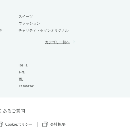
スイーツ
ファッション
券
チャリティ・セゾンオリジナル
カテゴリ一覧へ
ReFa
T-fal
西川
Yamazaki
くあるご質問
Cookieポリシー
会社概要