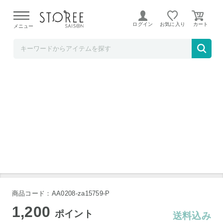
【熊本県での地震による影響について】
令和8年熊本地震に
よる配送遅延が発生しております。
ログイン
お気に入り
メニュー
Liveit
今治 タオル バス 和猫 60cm×110cm 4枚組
商品コード：AA0208-za15759-P
1,200
ポイント
送料込み