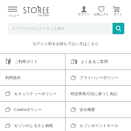
【熊本県での地震による影響について】
令和8年熊本地震に
よる配送遅延が発生しております。
ログイン
お気に入り
メニュー
ご指定のアイテムは取り扱い終了、またはただいま取り扱い
できないアイテムです。
トップへ戻る
ログインIDをお持ちでない方はこちら
ご利用ガイド
よくあるご質問
利用規約
プライバシーポリシー
セキュリティーポリシー
特定商取引法に基づく表記
Cookieポリシー
会社概要
セゾンのふるさと納税
セゾンポイントモール