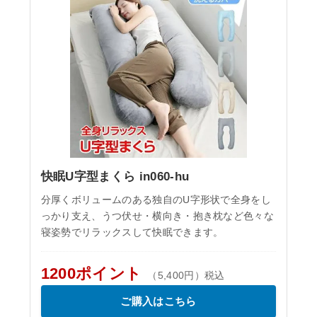
快眠U字型まくら in060-hu
分厚くボリュームのある独自のU字形状で全身をし
っかり支え、うつ伏せ・横向き・抱き枕など色々な
寝姿勢でリラックスして快眠できます。
1200ポイント
（5,400円）税込
ご購入はこちら