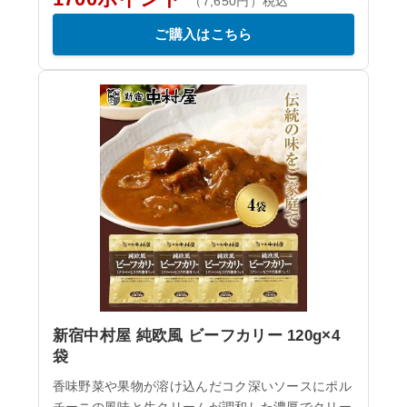
（7,650円）税込
ご購入はこちら
新宿中村屋 純欧風 ビーフカリー 120g×4
袋
香味野菜や果物が溶け込んだコク深いソースにポル