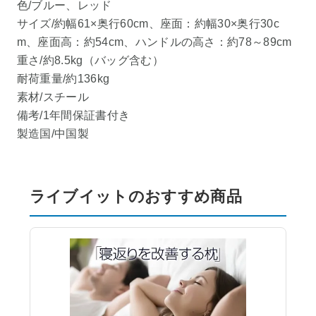
色/ブルー、レッド
サイズ/約幅61×奥行60cm、座面：約幅30×奥行30c
m、座面高：約54cm、ハンドルの高さ：約78～89cm
重さ/約8.5kg（バッグ含む）
耐荷重量/約136kg
素材/スチール
備考/1年間保証書付き
製造国/中国製
ライブイットのおすすめ商品