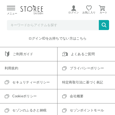
【熊本県での地震による影響について】
令和8年熊本地震に
よる配送遅延が発生しております。
ログイン
お気に入り
メニュー
ご指定のアイテムは取り扱い終了、またはただいま取り扱い
できないアイテムです。
トップへ戻る
ログインIDをお持ちでない方はこちら
ご利用ガイド
よくあるご質問
利用規約
プライバシーポリシー
セキュリティーポリシー
特定商取引法に基づく表記
Cookieポリシー
会社概要
セゾンのふるさと納税
セゾンポイントモール