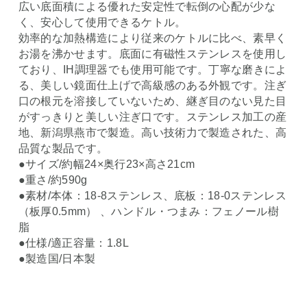
広い底面積による優れた安定性で転倒の心配が少な
く、安心して使用できるケトル。
効率的な加熱構造により従来のケトルに比べ、素早く
お湯を沸かせます。底面に有磁性ステンレスを使用し
ており、IH調理器でも使用可能です。丁寧な磨きによ
る、美しい鏡面仕上げで高級感のある外観です。注ぎ
口の根元を溶接していないため、継ぎ目のない見た目
がすっきりと美しい注ぎ口です。ステンレス加工の産
地、新潟県燕市で製造。高い技術力で製造された、高
品質な製品です。
●サイズ/約幅24×奥行23×高さ21cm
●重さ/約590g
●素材/本体：18-8ステンレス、底板：18-0ステンレス
（板厚0.5mm） 、ハンドル・つまみ：フェノール樹
脂
●仕様/適正容量：1.8L
●製造国/日本製