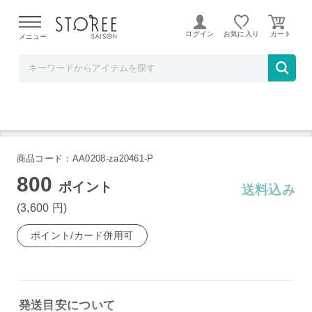
【熊本県での地震による影響について】
令和8年熊本地震に
よる配送遅延が発生しております。
ログイン
お気に入り
メニュー
Liveit
やかん 笛吹きケトル 2.5L TK-250
商品コード：AA0208-za20461-P
800
ポイント
送料込み
(3,600
円
)
ポイント/カード併用可
発送目安について