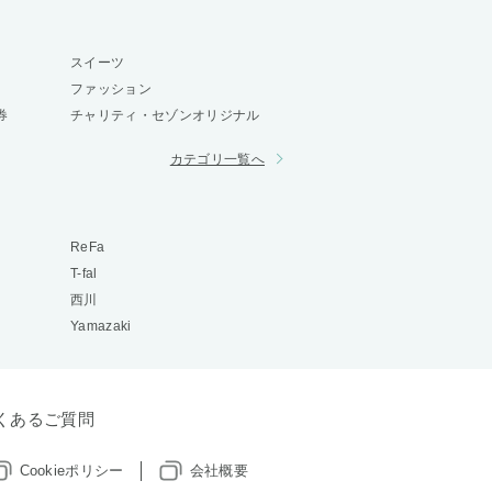
スイーツ
ファッション
券
チャリティ・セゾンオリジナル
カテゴリ一覧へ
ReFa
T-fal
西川
Yamazaki
くあるご質問
Cookieポリシー
会社概要