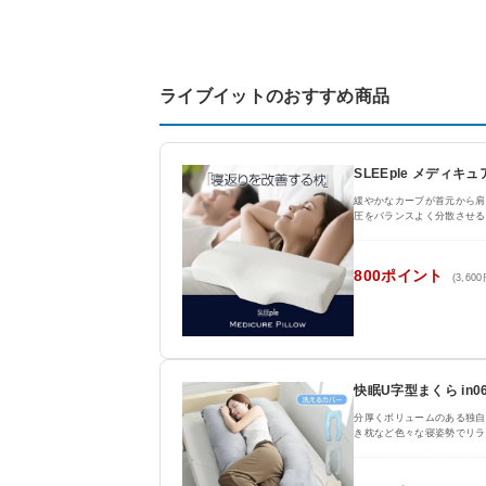
ライブイットのおすすめ商品
SLEEple メディキ
緩やかなカーブが首元から肩
圧をバランスよく分散させる
800ポイント
(3,60
快眠U字型まくら in06
分厚くボリュームのある独自
き枕など色々な寝姿勢でリラ