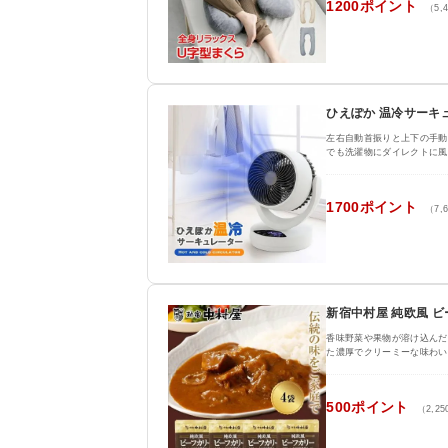
1200ポイント
（5,
ひえぽか 温冷サーキ
左右自動首振りと上下の手動
でも洗濯物にダイレクトに風
1700ポイント
（7,
新宿中村屋 純欧風 ビー
香味野菜や果物が溶け込んだ
た濃厚でクリーミーな味わい
500ポイント
（2,2