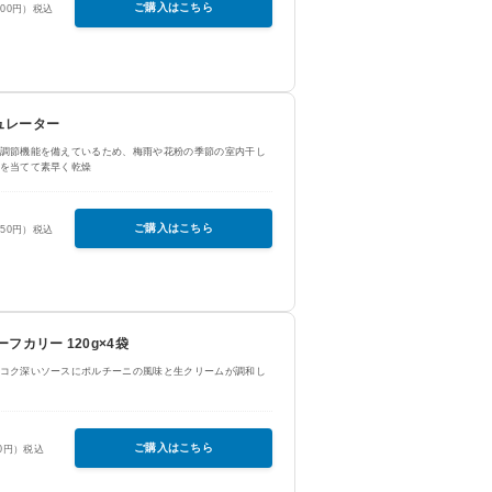
ご購入はこちら
400円）税込
ュレーター
調節機能を備えているため、梅雨や花粉の季節の室内干し
を当てて素早く乾燥
ご購入はこちら
650円）税込
フカリー 120g×4袋
コク深いソースにポルチーニの風味と生クリームが調和し
ご購入はこちら
50円）税込