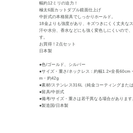
幅約12ミリの迫力！
極太6面カットダブル鏡面仕上げ
中折式の本格留具でしっかりホールド。
18金よりも強度があり、キズつきにくく丈夫な
汗や水分、香水などにも強く変色しにくいので、
す。
お買得！2点セット
日本製
●色/ゴールド、シルバー
●サイズ・重さ/ネックレス：約幅1.2×全長60cm・
m・約42g
●素材/ステンレス316L（純金コーティングま
●留具/中折式
●備考/サイズ・重さは若干異なる場合があります
●製造国/日本製