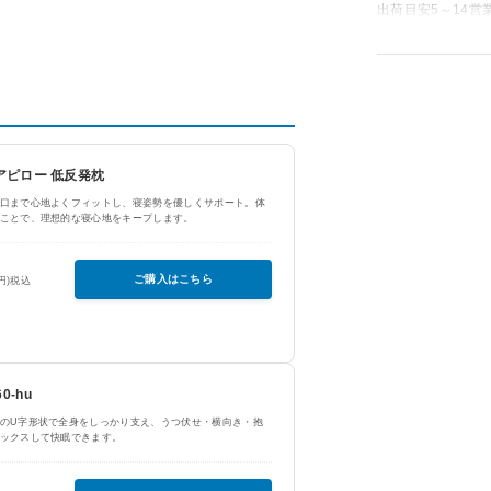
出荷目安5～14営
ュアピロー 低反発枕
口まで心地よくフィットし、寝姿勢を優しくサポート。体
ことで、理想的な寝心地をキープします。
ご購入はこちら
0円)税込
0-hu
のU字形状で全身をしっかり支え、うつ伏せ・横向き・抱
ックスして快眠できます。