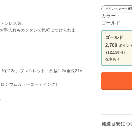
ポイント/カード併
カラー：
ゴールド
ステンレス製。
お手入れもカンタンで気軽につけられま
ゴールド
2,700
ポイン
（12,150円）
在庫あり
約122g、ブレスレット：約幅1.2×全長21c
たはロジウムカラーコーティング）
。
発送目安につ