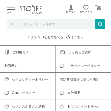
【熊本県での地震による影響について】
令和8年熊本地震に
よる配送遅延が発生しております。
ログイン
お気に入り
メニュー
ご指定のアイテムは取り扱い終了、またはただいま取り扱い
できないアイテムです。
トップへ戻る
ログインIDをお持ちでない方はこちら
ご利用ガイド
よくあるご質問
利用規約
プライバシーポリシー
セキュリティーポリシー
特定商取引法に基づく表記
Cookieポリシー
会社概要
セゾンのふるさと納税
セゾンポイントモール