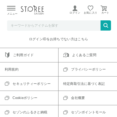
【熊本県での地震による影響について】
令和8年熊本地震に
よる配送遅延が発生しております。
ログイン
お気に入り
メニュー
ご指定のアイテムは取り扱い終了、またはただいま取り扱い
できないアイテムです。
トップへ戻る
ログインIDをお持ちでない方はこちら
ご利用ガイド
よくあるご質問
利用規約
プライバシーポリシー
セキュリティーポリシー
特定商取引法に基づく表記
Cookieポリシー
会社概要
セゾンのふるさと納税
セゾンポイントモール