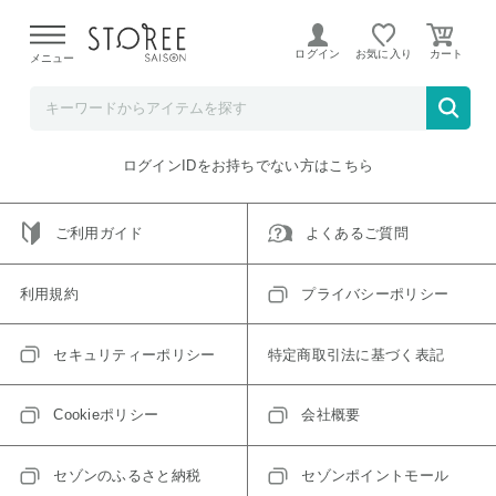
【熊本県での地震による影響について】
令和8年熊本地震に
よる配送遅延が発生しております。
ログイン
お気に入り
メニュー
ご指定のアイテムは取り扱い終了、またはただいま取り扱い
できないアイテムです。
トップへ戻る
ログインIDをお持ちでない方はこちら
ご利用ガイド
よくあるご質問
利用規約
プライバシーポリシー
セキュリティーポリシー
特定商取引法に基づく表記
Cookieポリシー
会社概要
セゾンのふるさと納税
セゾンポイントモール