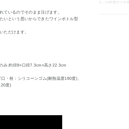
5～14営業日で出
れているのでそのまま注げます。
たいという思いからできたワインボトル型
いただけます。
み:約径8×口径7.3cm×高さ22.3cm
ぎ口・栓：シリコーンゴム(耐熱温度180度)、
20度)