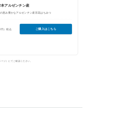
g×2本アルゼンチン産
の恵み豊かなアルゼンチン産百花はちみつ
ご購入はこちら
50円）税込
ページ）にてご確認ください。