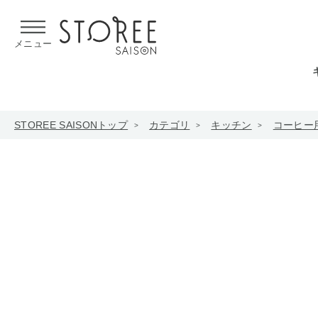
【熊本県での地震による影響について】
令和8年熊本地震による
メニュー
STOREE SAISONトップ
カテゴリ
キッチン
コーヒー