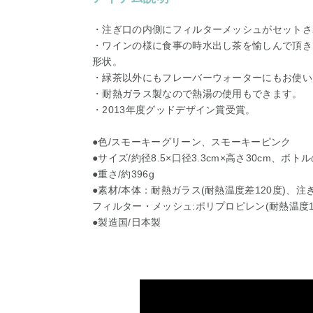
・注ぎ口の内側にフィルターメッシュがセットさ
・ワインの様に食事の時水出し茶を愉しんで頂き
形状。
・緑茶以外にもフレーバーウォーターにもお使い
・耐熱ガラス製なので熱湯の使用もできます。
・2013年度グッドデザイン賞受賞。
●色/スモーキーグリーン、スモーキーピンク
●サイズ/約径8.5×口径3.3cm×高さ30cm、ボトルの
●重さ/約396g
●素材/本体：耐熱ガラス(耐熱温度差120度)、注
フィルター・メッシュ:ポリプロピレン(耐熱温度1
●製造国/日本製