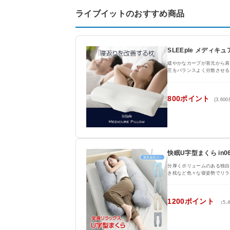
ライブイットのおすすめ商品
SLEEple メディキ
緩やかなカーブが首元から肩
圧をバランスよく分散させる
800ポイント
(3,60
快眠U字型まくら in06
分厚くボリュームのある独自
き枕など色々な寝姿勢でリラ
1200ポイント
（5,