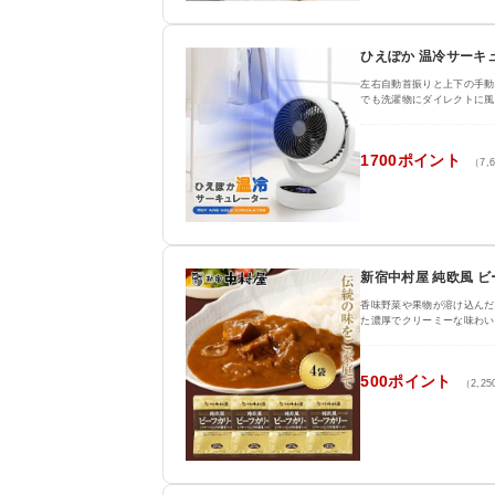
ひえぽか 温冷サーキ
左右自動首振りと上下の手動
でも洗濯物にダイレクトに風
1700ポイント
（7,
新宿中村屋 純欧風 ビー
香味野菜や果物が溶け込んだ
た濃厚でクリーミーな味わい
500ポイント
（2,2