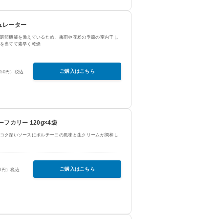
ュレーター
調節機能を備えているため、梅雨や花粉の季節の室内干し
を当てて素早く乾燥
ご購入はこちら
650円）税込
フカリー 120g×4袋
コク深いソースにポルチーニの風味と生クリームが調和し
ご購入はこちら
50円）税込