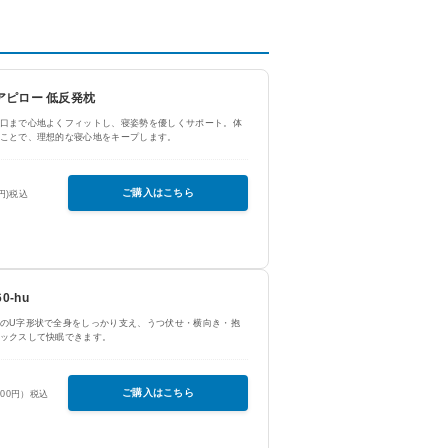
ュアピロー 低反発枕
口まで心地よくフィットし、寝姿勢を優しくサポート。体
ことで、理想的な寝心地をキープします。
ご購入はこちら
0円)税込
0-hu
のU字形状で全身をしっかり支え、うつ伏せ・横向き・抱
ックスして快眠できます。
ご購入はこちら
400円）税込