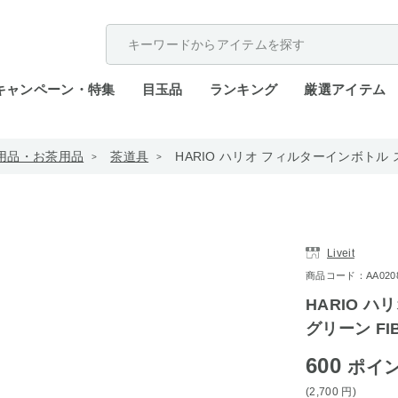
配送遅延が発生しております。
キャンペーン・特集
目玉品
ランキング
厳選アイテム
用品・お茶用品
茶道具
HARIO ハリオ フィルターインボトル 
Liveit
商品コード：AA0208-
HARIO 
グリーン FI
600
ポイ
(2,700
円
)