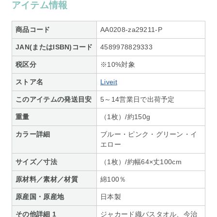
アイテム情報
商品コード
AA0208-za29211-P
JAN(またはISBN)コード
4589978829333
税区分
※10%対象
ストア名
Liveit
このアイテムの発送目安
5～14営業日で出荷予定
重量
（1枚）/約150g
カラー詳細
ブルー・ピンク・グリーン・イ
エロー
サイズ／寸法
（1枚）/約幅64×丈100cm
原材料／素材／材質
綿100％
原産国・原産地
日本製
その他詳細 1
ジャカード織バスタオル、今治