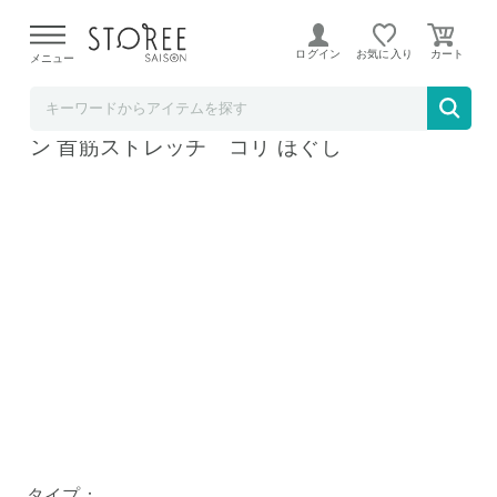
【熊本県での地震による影響について】
令和8年熊本地震に
よる配送遅延が発生しております。
ログイン
お気に入り
メニュー
Liveit
Cellsh 首筋クッション ストレッチクッショ
ン 首筋ストレッチ コリ ほぐし
タイプ：