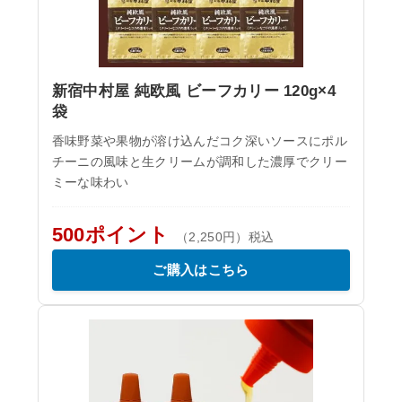
新宿中村屋 純欧風 ビーフカリー 120g×4
袋
香味野菜や果物が溶け込んだコク深いソースにポル
チーニの風味と生クリームが調和した濃厚でクリー
ミーな味わい
500ポイント
（2,250円）税込
ご購入はこちら