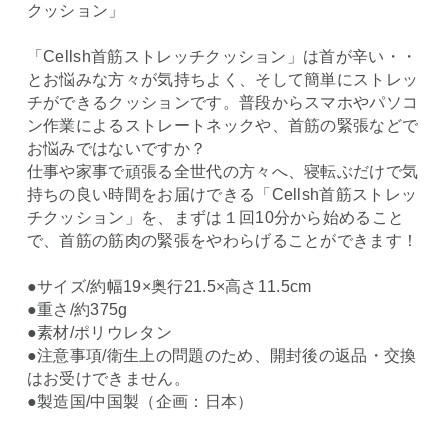
クッション」
「Cellsh首筋ストレッチクッション」は首が辛い・・
とお悩みな方々が気持ちよく、そして簡単にストレッ
チができるクッションです。普段からスマホやパソコ
ン作業によるストレートネックや、首筋の緊張などで
お悩みではないですか？
仕事や家事で頑張る全世代の方々へ、寝転ぶだけで気
持ちの良い時間をお届けできる「Cellsh首筋ストレッ
チクッション」を、まずは１回10分から始めること
で、首筋の筋肉の緊張をやわらげることができます！
●サイズ/約幅19×奥行21.5×高さ11.5cm
●重さ/約375g
●素材/ポリウレタン
●注意事項/衛生上の問題のため、開封後の返品・交換
はお受けできません。
●製造国/中国製（企画：日本）