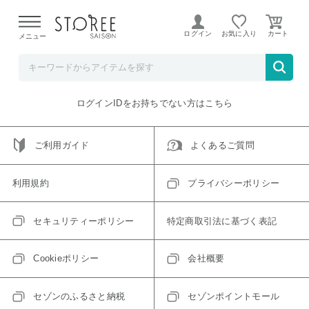
【熊本県での地震による影響について】
令和8年熊本地震に
よる配送遅延が発生しております。
ログイン
お気に入り
メニュー
ご指定のアイテムは取り扱い終了、またはただいま取り扱い
できないアイテムです。
トップへ戻る
ログインIDをお持ちでない方はこちら
ご利用ガイド
よくあるご質問
利用規約
プライバシーポリシー
セキュリティーポリシー
特定商取引法に基づく表記
Cookieポリシー
会社概要
セゾンのふるさと納税
セゾンポイントモール