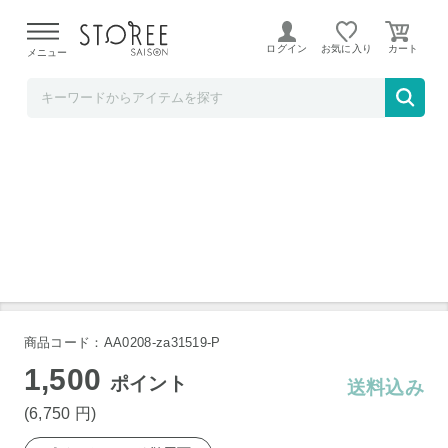
【熊本県での地震による影響について】
令和8年熊本地震に
よる配送遅延が発生しております。
ログイン
お気に入り
メニュー
Liveit
ジェット水流口腔洗浄器 a31518 2個組
商品コード：AA0208-za31519-P
1,500
ポイント
送料込み
(6,750
円
)