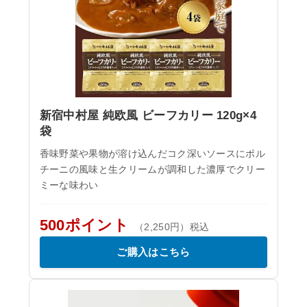
新宿中村屋 純欧風 ビーフカリー 120g×4
袋
香味野菜や果物が溶け込んだコク深いソースにポル
チーニの風味と生クリームが調和した濃厚でクリー
ミーな味わい
500ポイント
（2,250円）税込
ご購入はこちら