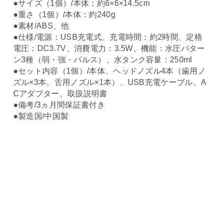
●サイズ（1個）/本体：約6×6×14.5cm
●重さ（1個）/本体：約240g
●素材/ABS、他
●仕様/電源：USB充電式、充電時間：約2時間、定格
電圧：DC3.7V、消費電力：3.5W、機能：水圧パター
ン3種（弱・強・パルス）、水タンク容量：250ml
●セット内容（1個）/本体、ヘッドノズル4本（歯用ノ
ズル×3本、舌用ノズル×1本）、USB充電ケーブル、A
Cアダプター、取扱説明書
●備考/3ヵ月間保証書付き
●製造国/中国製