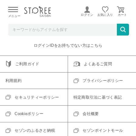
【熊本県での地震による影響について】
令和8年熊本地震に
よる配送遅延が発生しております。
ログイン
お気に入り
メニュー
ご指定のアイテムは取り扱い終了、またはただいま取り扱い
できないアイテムです。
トップへ戻る
ログインIDをお持ちでない方はこちら
ご利用ガイド
よくあるご質問
利用規約
プライバシーポリシー
セキュリティーポリシー
特定商取引法に基づく表記
Cookieポリシー
会社概要
セゾンのふるさと納税
セゾンポイントモール