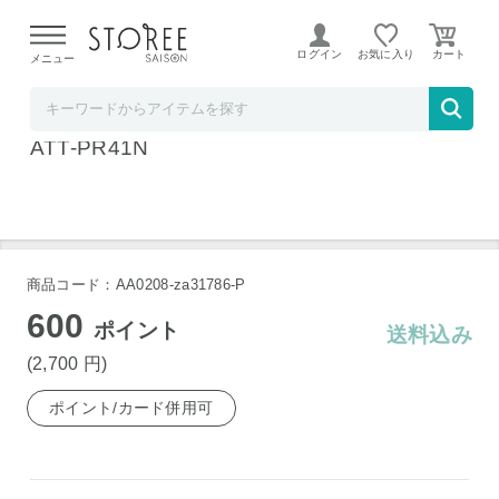
【熊本県での地震による影響について】
令和8年熊本地震に
よる配送遅延が発生しております。
ログイン
お気に入り
メニュー
Liveit
イヤメイトデジタル AK10専用電池 8個 AK-B
ATT-PR41N
商品コード：AA0208-za31786-P
600
ポイント
送料込み
(2,700
円
)
ポイント/カード併用可