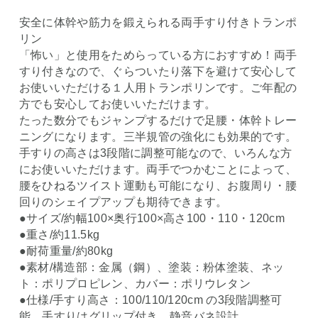
安全に体幹や筋力を鍛えられる両手すり付きトランポ
リン
「怖い」と使用をためらっている方におすすめ！両手
すり付きなので、ぐらついたり落下を避けて安心して
お使いいただける１人用トランポリンです。ご年配の
方でも安心してお使いいただけます。
たった数分でもジャンプするだけで足腰・体幹トレー
ニングになります。三半規管の強化にも効果的です。
手すりの高さは3段階に調整可能なので、いろんな方
にお使いいただけます。両手でつかむことによって、
腰をひねるツイスト運動も可能になり、お腹周り・腰
回りのシェイプアップも期待できます。
●サイズ/約幅100×奥行100×高さ100・110・120cm
●重さ/約11.5kg
●耐荷重量/約80kg
●素材/構造部：金属（鋼）、塗装：粉体塗装、ネッ
ト：ポリプロピレン、カバー：ポリウレタン
●仕様/手すり高さ：100/110/120cm の3段階調整可
能、手すりはグリップ付き、静音バネ設計