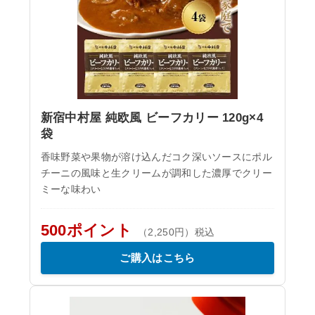
新宿中村屋 純欧風 ビーフカリー 120g×4
袋
香味野菜や果物が溶け込んだコク深いソースにポル
チーニの風味と生クリームが調和した濃厚でクリー
ミーな味わい
500ポイント
（2,250円）税込
ご購入はこちら