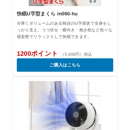
快眠U字型まくら in060-hu
分厚くボリュームのある独自のU字形状で全身をし
っかり支え、うつ伏せ・横向き・抱き枕など色々な
寝姿勢でリラックスして快眠できます。
1200ポイント
（5,400円）税込
ご購入はこちら