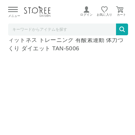
【熊本県での地震による影響について】
令和8年熊本地震に
よる配送遅延が発生しております。
ログイン
お気に入り
メニュー
Liveit
両手すり付きトランポリン エクササイズ フ
ィットネス トレーニング 有酸素運動 体力づ
くり ダイエット TAN-5006