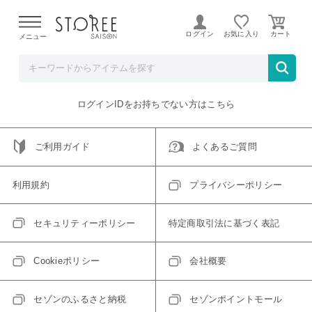
【熊本県での地震による影響について】
令和8年熊本地震に
よる配送遅延が発生しております。
ログイン
お気に入り
メニュー
ご指定のアイテムは取り扱い終了、またはただいま取り扱い
できないアイテムです。
トップへ戻る
ログインIDをお持ちでない方はこちら
ご利用ガイド
よくあるご質問
利用規約
プライバシーポリシー
セキュリティーポリシー
特定商取引法に基づく表記
Cookieポリシー
会社概要
セゾンのふるさと納税
セゾンポイントモール