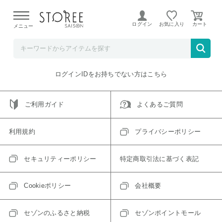
【熊本県での地震による影響について】
令和8年熊本地震に
よる配送遅延が発生しております。
ログイン
お気に入り
メニュー
ご指定のアイテムは取り扱い終了、またはただいま取り扱い
できないアイテムです。
トップへ戻る
ログインIDをお持ちでない方はこちら
ご利用ガイド
よくあるご質問
利用規約
プライバシーポリシー
セキュリティーポリシー
特定商取引法に基づく表記
Cookieポリシー
会社概要
セゾンのふるさと納税
セゾンポイントモール