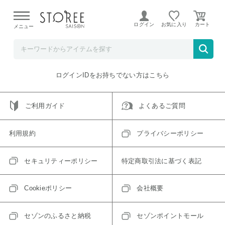
【熊本県での地震による影響について】
令和8年熊本地震に
よる配送遅延が発生しております。
ログイン
お気に入り
メニュー
ご指定のアイテムは取り扱い終了、またはただいま取り扱い
できないアイテムです。
トップへ戻る
ログインIDをお持ちでない方はこちら
ご利用ガイド
よくあるご質問
利用規約
プライバシーポリシー
セキュリティーポリシー
特定商取引法に基づく表記
Cookieポリシー
会社概要
セゾンのふるさと納税
セゾンポイントモール