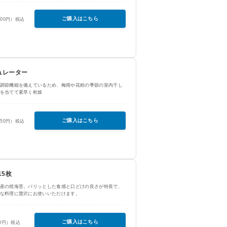
ご購入はこちら
400円）税込
ュレーター
調節機能を備えているため、梅雨や花粉の季節の室内干し
を当てて素早く乾燥
ご購入はこちら
650円）税込
15枚
産の焼海苔。パリッとした食感と口どけの良さが特長で、
な料理に贅沢にお使いいただけます。
ご購入はこちら
50円）税込