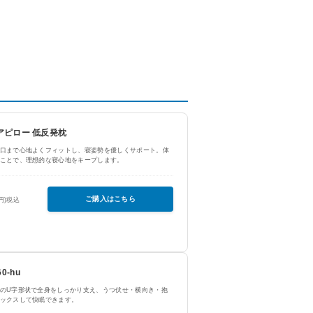
ュアピロー 低反発枕
口まで心地よくフィットし、寝姿勢を優しくサポート。体
ことで、理想的な寝心地をキープします。
ご購入はこちら
0円)税込
0-hu
のU字形状で全身をしっかり支え、うつ伏せ・横向き・抱
ックスして快眠できます。