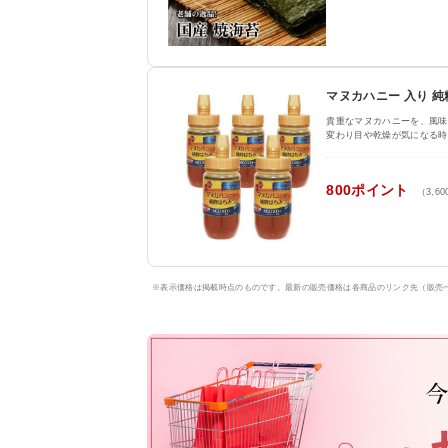
マヌカハニー 入り 純粋
貴重なマヌカハニーを、風味
変わり目や乾燥が気になる時
800ポイント
（3,6
※表示価格は掲載時点のものです。最新の販売価格は各商品のリンク先（販売