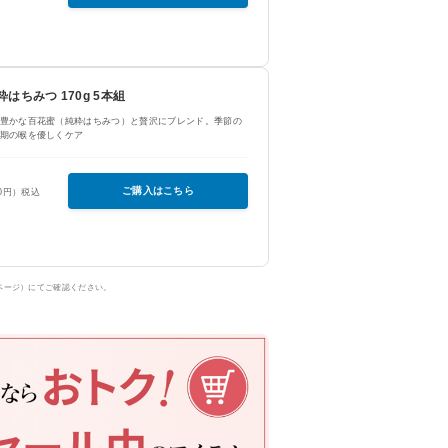
はちみつ 170g 5本組
豊かな百花蜜（純粋はちみつ）と贅沢にブレンド。季節の
期の喉を優しくケア
ご購入はこちら
00円）税込
ページ）にてご確認ください。