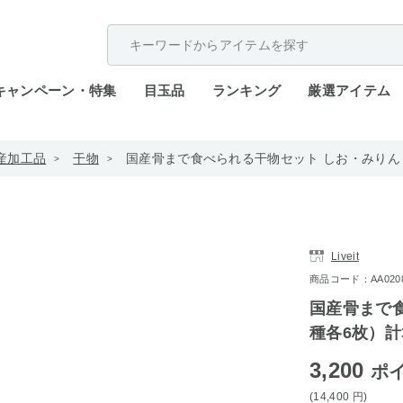
配送遅延が発生しております。
キャンペーン・特集
目玉品
ランキング
厳選アイテム
産加工品
干物
国産骨まで食べられる干物セット しお・みりん（
Liveit
商品コード：AA0208-
国産骨まで
種各6枚）計
3,200
ポ
(14,400
円
)