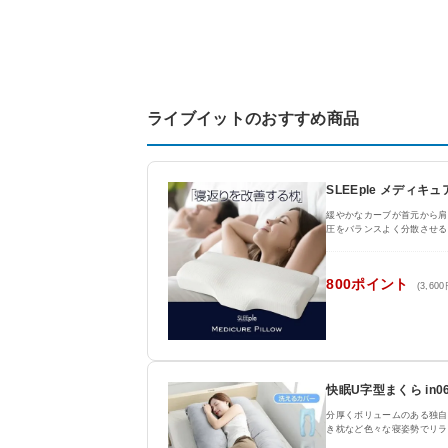
ライブイットのおすすめ商品
SLEEple メディキ
緩やかなカーブが首元から肩
圧をバランスよく分散させる
800ポイント
(3,60
快眠U字型まくら in06
分厚くボリュームのある独自
き枕など色々な寝姿勢でリラ