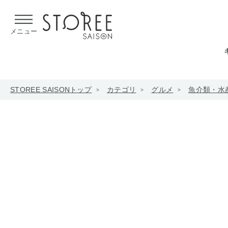
【熊本県での地震による影響について】
令和8年熊本地震による
メニュー
STOREE SAISONトップ
カテゴリ
グルメ
魚介類・水