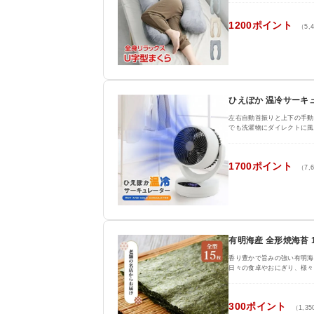
1200ポイント
（5,
ひえぽか 温冷サーキ
左右自動首振りと上下の手動
でも洗濯物にダイレクトに風
1700ポイント
（7,
有明海産 全形焼海苔 
香り豊かで旨みの強い有明海
日々の食卓やおにぎり、様々
300ポイント
（1,3